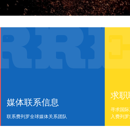
.
.
求职
媒体联系信息
寻求国际
联系费列罗全球媒体关系团队
入费列罗